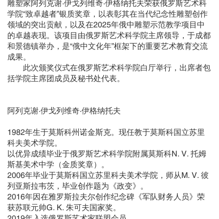
雕塑家阿列克谢·伊戈列维奇·伊格纳托夫荣获俄罗斯艺术科
学院“致卓越者”银质奖章，以表彰其在当代纪念性雕塑创作
领域的突出贡献，以及在2025年俄中雕塑示范教学项目中
的卓越表现。该项目由俄罗斯艺术科学院主席领导，于成都
和景德镇举办，是“俄中文化年”框架下的重要艺术教育交流
成果。
此次颁奖仪式在俄罗斯艺术科学院白厅举行，出席者包
括学院主席团成员及秘书处代表。
阿列克谢·伊戈列维奇·伊格纳托夫
1982年生于莫斯科州诺金斯克。现任教于莫斯科国立苏里
科夫美术学院。
以优异成绩毕业于俄罗斯艺术科学院附属莫斯科N. V. 托姆
斯基美术中学（金质奖章）。
2006年毕业于莫斯科国立苏里科夫美术学院，师从M. V. 彼
列亚斯拉韦茨，毕业创作题为《政变》。
2016年因在雅罗斯拉夫尔创作纪念碑《军队财务人员》荣
获苏联元帅G. K. 朱可夫国家奖。
2019年入选俄罗斯艺术家联盟会员。